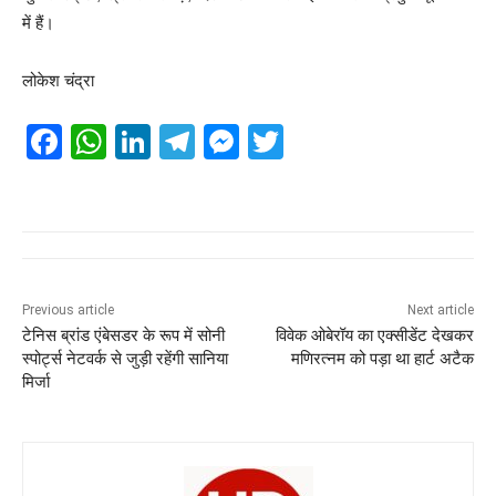
में हैं।
लोकेश चंद्रा
F
W
Li
T
M
T
a
h
n
el
e
wi
c
at
k
e
ss
tt
e
s
e
gr
e
er
b
A
dI
a
n
o
p
n
m
g
Previous article
Next article
टेनिस ब्रांड एंबेसडर के रूप में सोनी
विवेक ओबेरॉय का एक्सीडेंट देखकर
o
p
er
स्पोर्ट्स नेटवर्क से जुड़ी रहेंगी सानिया
मणिरत्नम को पड़ा था हार्ट अटैक
k
मिर्जा