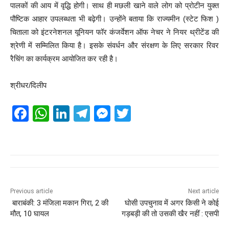
पालकों की आय में वृद्धि होगी। साथ ही मछली खाने वाले लोग को प्रोटीन युक्त
पौष्टिक आहार उपलब्धता भी बढ़ेगी। उन्होंने बताया कि राज्यमीन (स्टेट फिश )
चिताला को इंटरनेशनल यूनियन फॉर कंजर्वेशन ऑफ नेचर ने नियर थ्रीटेंड की
श्रेणी में सम्मिलित किया है। इसके संवर्धन और संरक्षण के लिए सरकार रिवर
रैचिंग का कार्यक्रम आयोजित कर रही है।
श्रीधर/दिलीप
F
W
Li
T
M
T
a
h
n
el
e
wi
c
at
k
e
ss
tt
e
s
e
gr
e
er
b
A
dI
a
n
o
p
n
m
g
Previous article
Next article
बाराबंकी: 3 मंजिला मकान गिरा, 2 की
घाेसी उपचुनाव में अगर किसी ने कोई
o
p
er
मौत, 10 घायल
गड़बड़ी की तो उसकी खैर नहीं : एसपी
k