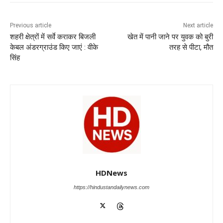
b
A
dI
a
n
o
p
n
m
g
Previous article
Next article
शहरी क्षेत्रों में सर्वे कराकर बिजली
खेत में पानी जाने पर युवक को बुरी
o
p
er
केबल अंडरग्राउंड किए जाएं : वीके
तरह से पीटा, मौत
k
सिंह
HDNews
https://hindustandailynews.com