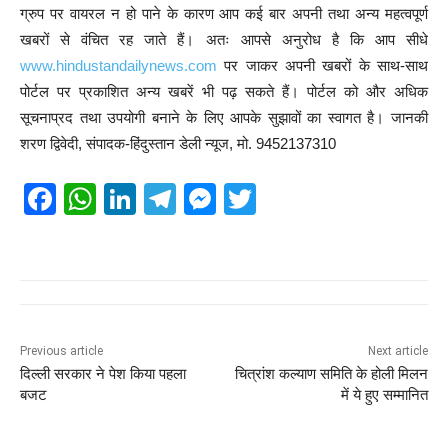
ग्रुप पर वायरल न हो पाने के कारण आप कई बार अपनी तथा अन्य महत्वपूर्ण
खबरों से वंचित रह जाते हैं। अतः आपसे अनुरोध है कि आप सीधे
www.hindustandailynews.com
पर जाकर अपनी खबरों के साथ-साथ
पोर्टल पर प्रकाशित अन्य खबरें भी पढ़ सकते हैं। पोर्टल को और अधिक
सूचनाप्रद तथा उपयोगी बनाने के लिए आपके सुझावों का स्वागत है। जानकी
शरण द्विवेदी, संपादक-हिंदुस्तान डेली न्यूज, मो. 9452137310
F
W
Li
T
M
T
a
h
n
el
e
wi
c
at
k
e
ss
tt
e
s
e
gr
e
er
b
A
dI
a
n
o
p
n
m
g
Previous article
Next article
दिल्ली सरकार ने पेश किया पहला
चित्रांश कल्याण समिति के होली मिलन
o
p
er
बजट
में ये हुए सम्मानित
k