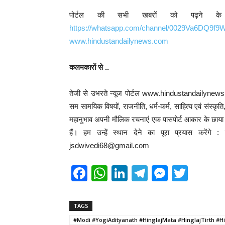
पोर्टल की सभी खबरों को पढ़ने क
https://whatsapp.com/channel/0029Va6DQ9f
www.hindustandailynews.com
कलमकारों से ..
तेजी से उभरते न्यूज पोर्टल www.hindustandailynews.
सम सामयिक विषयों, राजनीति, धर्म-कर्म, साहित्य एवं संस्कृत
महानुभाव अपनी मौलिक रचनाएं एक पासपोर्ट आकार के छाया चि
हैं। हम उन्हें स्थान देने का पूरा प्रयास करेंग
jsdwivedi68@gmail.com
F
W
Li
T
M
T
a
h
n
el
e
wi
c
at
k
e
ss
tt
TAGS
e
s
e
gr
e
er
#Modi #YogiAdityanath #HinglajMata #HinglajTirth 