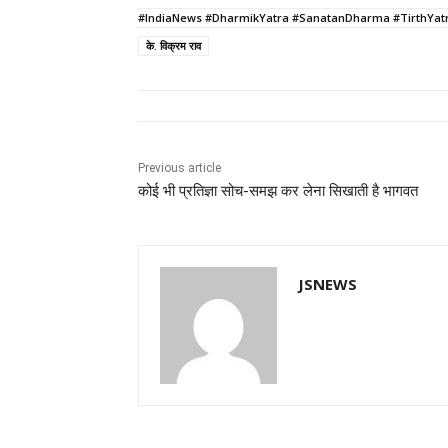
b
A
dI
a
n
#IndiaNews #DharmikYatra #SanatanDharma #TirthYat
के. विक्रम राव
o
p
n
m
g
o
p
er
k
Previous article
कोई भी प्रतिज्ञा सोच-समझ कर लेना सिखाती है भागवत
JSNEWS