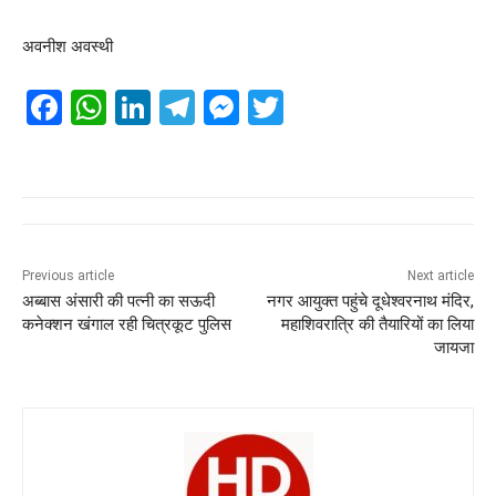
अवनीश अवस्थी
F
W
Li
T
M
T
a
h
n
el
e
wi
c
at
k
e
ss
tt
e
s
e
gr
e
er
b
A
dI
a
n
o
p
n
m
g
Previous article
Next article
अब्बास अंसारी की पत्नी का सऊदी
नगर आयुक्त पहुंचे दूधेश्वरनाथ मंदिर,
o
p
er
कनेक्शन खंगाल रही चित्रकूट पुलिस
महाशिवरात्रि की तैयारियों का लिया
k
जायजा