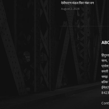
देवीपाटन मंडल फिर नंबर वन
August 2, 2026
AB
हिंदुस
सत्य,
प्रदे
करती ह
समझ औ
बल्कि 
ईमेल
842
Cont