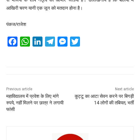
आखिरी चरण यानी एक जून को मतदान होना है।
पंकज/राजेश
F
W
Li
T
M
T
a
h
n
el
e
wi
c
at
k
e
ss
tt
e
s
e
gr
e
er
b
A
dI
a
n
o
p
n
m
g
Previous article
Next article
महाविद्यालय में प्रवेश के लिए मांगे
कुट्टू का आटा सेवन करने पर बिगड़ी
o
p
er
रुपये, नहीं मिलने पर छात्र ने लगायी
14 लोगों की तबियत, भर्ती
k
फांसी