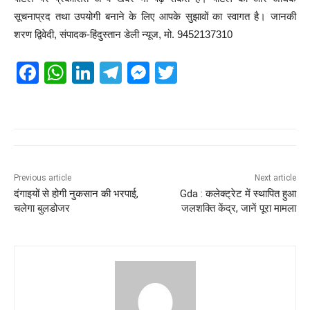
सूचनाप्रद तथा उपयोगी बनाने के लिए आपके सुझावों का स्वागत है। जानकी
शरण द्विवेदी, संपादक-हिंदुस्तान डेली न्यूज, मो. 9452137310
F
W
Li
T
M
T
a
h
n
el
e
wi
c
at
k
e
ss
tt
e
s
e
gr
e
er
b
A
dI
a
n
o
p
n
m
g
Previous article
Next article
दंगाइयों से होगी नुकसान की भरपाई,
Gda : कलेक्ट्रेट में स्थापित हुआ
o
p
er
चलेगा बुलडोजर
जलशक्ति केंद्र, जानें पूरा मामला
k