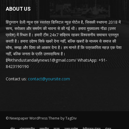
ABOUT US
हिंदुस्तान डेली न्यूज एक स्वतंत्र डिजिटल न्यूज़ पोर्टल है, जिसकी स्थापना 2018 में
सत्य, सरोकार और समर्पण की भावना से की गई थी। हमारा मुख्यालय गोंडा (उत्तर
प्रदेश) में स्थित है। हमारी टीम 24x7 सक्रिय रहकर विश्वसनीय समाचार प्रस्तुत
करती है। हमारा उद्देश्य सिर्फ खबरें देना नहीं, बल्कि खबरों के माध्यम से समाज की
सोच, समझ और दिशा को आकार देना है। हम मानते हैं कि पत्रकारिता महज़ एक पेशा
नहीं, बल्कि जनता के प्रति उत्तरदायित्व है।
ईमेल:hindustandailynews1@gmail.com/ WhatsApp: +91-
8423190190
Contact us:
contact@yoursite.com
© Newspaper WordPress Theme by TagDiv
होम
अंतरराष्ट्रीय
राष्ट्रीय
राज्य
उत्तर प्रदेश
देवीपाटन मंडल
मंडल