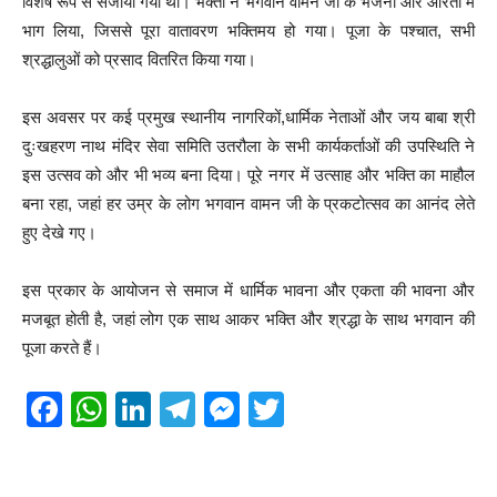
विशेष रूप से सजाया गया था। भक्तों ने भगवान वामन जी के भजनों और आरती में
भाग लिया, जिससे पूरा वातावरण भक्तिमय हो गया। पूजा के पश्चात, सभी
श्रद्धालुओं को प्रसाद वितरित किया गया।
इस अवसर पर कई प्रमुख स्थानीय नागरिकों,धार्मिक नेताओं और जय बाबा श्री
दुःखहरण नाथ मंदिर सेवा समिति उतरौला के सभी कार्यकर्ताओं की उपस्थिति ने
इस उत्सव को और भी भव्य बना दिया। पूरे नगर में उत्साह और भक्ति का माहौल
बना रहा, जहां हर उम्र के लोग भगवान वामन जी के प्रकटोत्सव का आनंद लेते
हुए देखे गए।
इस प्रकार के आयोजन से समाज में धार्मिक भावना और एकता की भावना और
मजबूत होती है, जहां लोग एक साथ आकर भक्ति और श्रद्धा के साथ भगवान की
पूजा करते हैं।
F
W
Li
T
M
T
a
h
n
el
e
wi
c
at
k
e
ss
tt