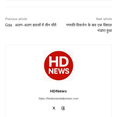
e
s
e
gr
e
er
b
A
dI
a
n
o
p
n
m
g
Previous article
Next article
Gda : अलग-अलग हादसों में तीन मौतें
गणपति विसर्जन के बाद एक विशाल
o
p
er
भंडारा हुआ
k
HDNews
https://hindustandailynews.com