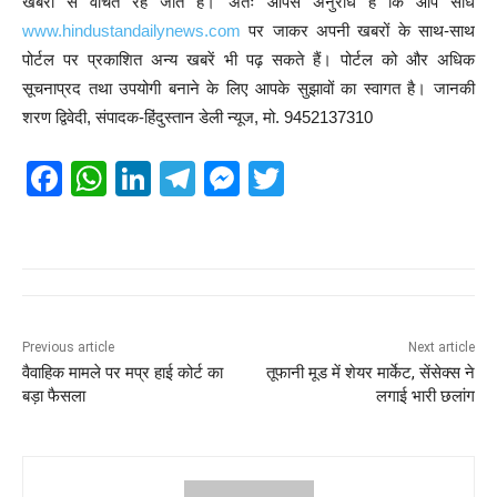
खबरों से वंचित रह जाते हैं। अतः आपसे अनुरोध है कि आप सीधे
www.hindustandailynews.com
पर जाकर अपनी खबरों के साथ-साथ
पोर्टल पर प्रकाशित अन्य खबरें भी पढ़ सकते हैं। पोर्टल को और अधिक
सूचनाप्रद तथा उपयोगी बनाने के लिए आपके सुझावों का स्वागत है। जानकी
शरण द्विवेदी, संपादक-हिंदुस्तान डेली न्यूज, मो. 9452137310
F
W
Li
T
M
T
a
h
n
el
e
wi
c
at
k
e
ss
tt
e
s
e
gr
e
er
b
A
dI
a
n
o
p
n
m
g
Previous article
Next article
वैवाहिक मामले पर मप्र हाई कोर्ट का
तूफानी मूड में शेयर मार्केट, सेंसेक्स ने
o
p
er
बड़ा फैसला
लगाई भारी छलांग
k