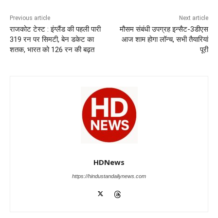
b
A
dI
a
n
o
p
n
m
g
Previous article
Next article
राजकोट टेस्ट : इंग्लैंड की पहली पारी
मौसम संबंधी उपग्रह इन्सैट-3डीएस
o
p
er
319 रन पर सिमटी, बेन डकेट का
आज शाम होगा लॉन्च, सभी तैयारियां
k
शतक, भारत को 126 रन की बढ़त
पूरी
HDNews
https://hindustandailynews.com