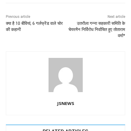
e
s
e
gr
e
er
b
A
dI
a
n
o
p
n
m
g
Previous article
Next article
क्या है 10 बीवियां, 6 गर्लफ्रेंड वाले चोर
उतरौला गन्ना सहकारी समिति के
o
p
er
की कहानी
चेयरमैन निर्विरोध निर्वाचित हुए तोताराम
k
वर्मा*
JSNEWS