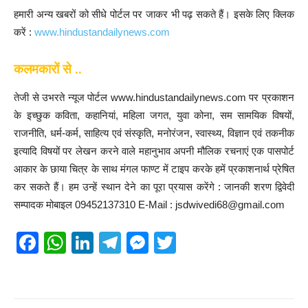
हमारी अन्य खबरों को सीधे पोर्टल पर जाकर भी पढ़ सकते हैं। इसके लिए क्लिक
करें :
www.hindustandailynews.com
कलमकारों से ..
तेजी से उभरते न्यूज पोर्टल www.hindustandailynews.com पर प्रकाशन
के इच्छुक कविता, कहानियां, महिला जगत, युवा कोना, सम सामयिक विषयों,
राजनीति, धर्म-कर्म, साहित्य एवं संस्कृति, मनोरंजन, स्वास्थ्य, विज्ञान एवं तकनीक
इत्यादि विषयों पर लेखन करने वाले महानुभाव अपनी मौलिक रचनाएं एक पासपोर्ट
आकार के छाया चित्र के साथ मंगल फाण्ट में टाइप करके हमें प्रकाशनार्थ प्रेषित
कर सकते हैं। हम उन्हें स्थान देने का पूरा प्रयास करेंगे : जानकी शरण द्विवेदी
सम्पादक मोबाइल 09452137310 E-Mail : jsdwivedi68@gmail.com
F
W
Li
T
M
T
a
h
n
el
e
wi
c
at
k
e
ss
tt