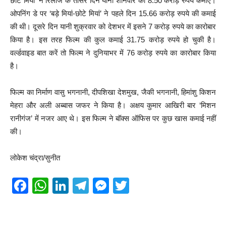
छोटे मियां’ ने रिलीज के तीसरे दिन यानी शनिवार को 8.50 करोड़ रुपये कमाए।
ओपनिंग डे पर ‘बड़े मियां-छोटे मियां’ ने पहले दिन 15.66 करोड़ रुपये की कमाई
की थी। दूसरे दिन यानी शुक्रवार को देशभर में इसने 7 करोड़ रुपये का कारोबार
किया है। इस तरह फिल्म की कुल कमाई 31.75 करोड़ रुपये हो चुकी है।
वर्ल्डवाइड बात करें तो फिल्म ने दुनियाभर में 76 करोड़ रुपये का कारोबार किया
है।
फिल्म का निर्माण वासु भगनानी, दीपशिखा देशमुख, जैकी भगनानी, हिमांशु किशन
मेहरा और अली अब्बास जफर ने किया है। अक्षय कुमार आखिरी बार ‘मिशन
रानीगंज’ में नजर आए थे। इस फिल्म ने बॉक्स ऑफिस पर कुछ खास कमाई नहीं
की।
लोकेश चंद्रा/सुनीत
F
W
Li
T
M
T
a
h
n
el
e
wi
c
at
k
e
ss
tt