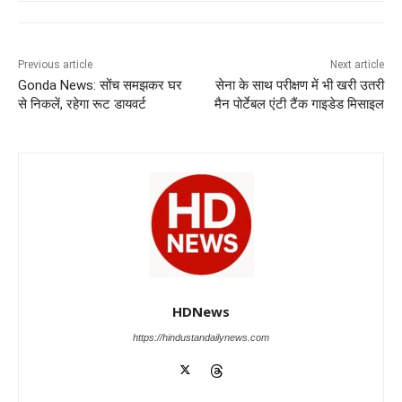
e
s
e
gr
e
er
b
A
dI
a
n
o
p
n
m
g
Previous article
Next article
Gonda News: सोंच समझकर घर
सेना के साथ परीक्षण में भी खरी उतरी
o
p
er
से निकलें, रहेगा रूट डायवर्ट
मैन पोर्टेबल एंटी टैंक गाइडेड मिसाइल
k
HDNews
https://hindustandailynews.com