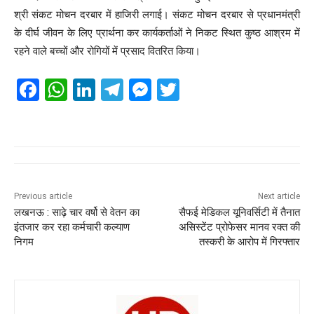
श्री संकट मोचन दरबार में हाजिरी लगाई। संकट मोचन दरबार से प्रधानमंत्री
के दीर्घ जीवन के लिए प्रार्थना कर कार्यकर्ताओं ने निकट स्थित कुष्ठ आश्रम में
रहने वाले बच्चों और रोगियों में प्रसाद वितरित किया।
F
W
Li
T
M
T
a
h
n
el
e
wi
c
at
k
e
ss
tt
e
s
e
gr
e
er
b
A
dI
a
n
o
p
n
m
g
Previous article
Next article
लखनऊ : साढ़े चार वर्षो से वेतन का
सैफई मेडिकल यूनिवर्सिटी में तैनात
o
p
er
इंतजार कर रहा कर्मचारी कल्याण
असिस्टेंट प्रोफेसर मानव रक्त की
k
निगम
तस्करी के आरोप में गिरफ्तार