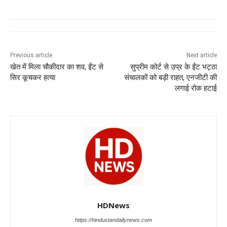
c
at
k
e
ss
tt
e
s
e
gr
e
er
b
A
dI
a
n
o
p
n
m
g
Previous article
Next article
खेत में मिला चौकीदार का शव, ईंट से
सुप्रीम कोर्ट से उप्र के ईंट भट्ठा
o
p
er
सिर कूचकर हत्या
संचालकों को बड़ी राहत, एनजीटी की
k
लगाई रोक हटाई
HDNews
https://hindustandailynews.com