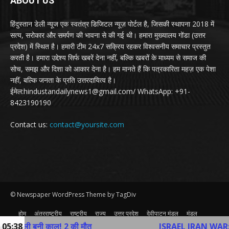
ABOUT US
हिंदुस्तान डेली न्यूज एक स्वतंत्र डिजिटल न्यूज़ पोर्टल है, जिसकी स्थापना 2018 में
सत्य, सरोकार और समर्पण की भावना से की गई थी। हमारा मुख्यालय गोंडा (उत्तर
प्रदेश) में स्थित है। हमारी टीम 24x7 सक्रिय रहकर विश्वसनीय समाचार प्रस्तुत
करती है। हमारा उद्देश्य सिर्फ खबरें देना नहीं, बल्कि खबरों के माध्यम से समाज की
सोच, समझ और दिशा को आकार देना है। हम मानते हैं कि पत्रकारिता महज़ एक पेशा
नहीं, बल्कि जनता के प्रति उत्तरदायित्व है।
ईमेल:hindustandailynews1@gmail.com/ WhatsApp: +91-
8423190190
Contact us:
contact@yoursite.com
© Newspaper WordPress Theme by TagDiv
होम
अंतरराष्ट्रीय
राष्ट्रीय
राज्य
उत्तर प्रदेश
देवीपाटन मंडल
मंडल
व्यापार
खेल
अन्य
Contact Us
ली बनी काल! 2 की मौत
05:38
ISRAEL IRAN WAR: तेहरान में 