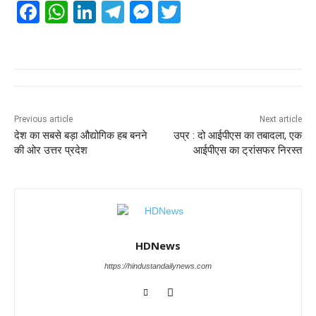
F
W
Li
T
M
T
a
h
n
el
e
wi
c
at
k
e
ss
tt
e
s
e
gr
e
er
b
A
dI
a
n
o
p
n
m
g
Previous article
Next article
देश का सबसे बड़ा औद्योगिक हब बनने
उप्र : दो आईपीएस का तबादला, एक
o
p
er
की ओर उत्तर प्रदेश
आईपीएस का ट्रांसफर निरस्त
k
HDNews
https://hindustandailynews.com