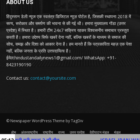
ABOUT US
हिंदुस्तान डेली न्यूज एक स्वतंत्र डिजिटल न्यूज़ पोर्टल है, जिसकी स्थापना 2018 में
सत्य, सरोकार और समर्पण की भावना से की गई थी। हमारा मुख्यालय गोंडा (उत्तर
प्रदेश) में स्थित है। हमारी टीम 24x7 सक्रिय रहकर विश्वसनीय समाचार प्रस्तुत
करती है। हमारा उद्देश्य सिर्फ खबरें देना नहीं, बल्कि खबरों के माध्यम से समाज की
सोच, समझ और दिशा को आकार देना है। हम मानते हैं कि पत्रकारिता महज़ एक पेशा
नहीं, बल्कि जनता के प्रति उत्तरदायित्व है।
ईमेल:hindustandailynews1@gmail.com/ WhatsApp: +91-
8423190190
Contact us:
contact@yoursite.com
© Newspaper WordPress Theme by TagDiv
होम
अंतरराष्ट्रीय
राष्ट्रीय
राज्य
उत्तर प्रदेश
देवीपाटन मंडल
मंडल
व्यापार
खेल
अन्य
Contact Us