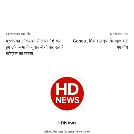
c
at
k
e
ss
tt
e
s
e
gr
e
er
b
A
dI
a
n
o
p
n
m
g
Previous article
Next article
प्रतापगढ़ लोकसभा सीट पर 16 बार
Gonda : मिशन लाइफ के तहत बांटे
o
p
er
हुए लोकसभा के चुनाव में नौ बार रहा है
गए पौधे
k
कांग्रेस का कब्जा
HDNews
https://hindustandailynews.com