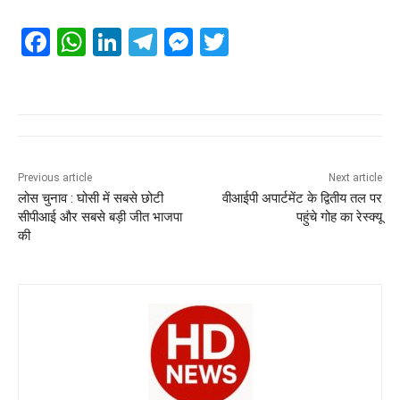
F
W
Li
T
M
T
a
h
n
el
e
wi
c
at
k
e
ss
tt
e
s
e
gr
e
er
b
A
dI
a
n
o
p
n
m
g
Previous article
Next article
लोस चुनाव : घोसी में सबसे छोटी
वीआईपी अपार्टमेंट के द्वितीय तल पर
o
p
er
सीपीआई और सबसे बड़ी जीत भाजपा
पहुंचे गोह का रेस्क्यू
k
की