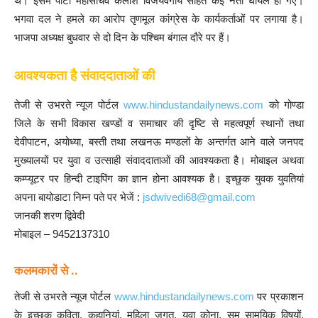
थे। इसमें पार्टी महासचिव कैलाश विजयवर्गीय सहित कई नेता घायल हो गए।
भगवा दल ने हमले का आरोप तृणमूल कांग्रेस के कार्यकर्ताओं पर लगाया है।
भाजपा अध्यक्ष बुधवार से दो दिन के पश्चिम बंगाल दौरे पर हैं।
आवश्यकता है संवाददाताओं की
तेजी से उभरते न्यूज पोर्टल
www.hindustandailynews.com
को गोण्डा
जिले के सभी विकास खण्डों व समाचार की दृष्टि से महत्वपूर्ण स्थानों तथा
देवीपाटन, अयोध्या, बस्ती तथा लखनऊ मण्डलों के अन्तर्गत आने वाले जनपद
मुख्यालयों पर युवा व उत्साही संवाददाताओं की आवश्यकता है। मोबाइल अथवा
कम्प्यूटर पर हिन्दी टाइपिंग का ज्ञान होना आवश्यक है। इच्छुक युवक युवतियां
अपना बायोडाटा निम्न पते पर भेजें :
jsdwivedi68@gmail.com
जानकी शरण द्विवेदी
मोबाइल – 9452137310
कलमकारों से ..
तेजी से उभरते न्यूज पोर्टल
www.hindustandailynews.com
पर प्रकाशन
के इच्छुक कविता, कहानियां, महिला जगत, युवा कोना, सम सामयिक विषयों,