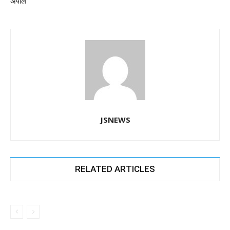
k
अपील
JSNEWS
RELATED ARTICLES