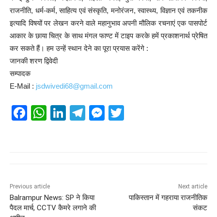
राजनीति, धर्म-कर्म, साहित्य एवं संस्कृति, मनोरंजन, स्वास्थ्य, विज्ञान एवं तकनीक
इत्यादि विषयों पर लेखन करने वाले महानुभाव अपनी मौलिक रचनाएं एक पासपोर्ट
आकार के छाया चित्र के साथ मंगल फाण्ट में टाइप करके हमें प्रकाशनार्थ प्रेषित
कर सकते हैं। हम उन्हें स्थान देने का पूरा प्रयास करेंगे :
जानकी शरण द्विवेदी
सम्पादक
E-Mail :
jsdwivedi68@gmail.com
F
W
Li
T
M
T
a
h
n
el
e
wi
c
at
k
e
ss
tt
e
s
e
gr
e
er
b
A
dI
a
n
o
p
n
m
g
Previous article
Next article
Balrampur News: SP ने किया
पाकिस्तान में गहराया राजनीतिक
o
p
er
पैदल मार्च, CCTV कैमरे लगाने की
संकट