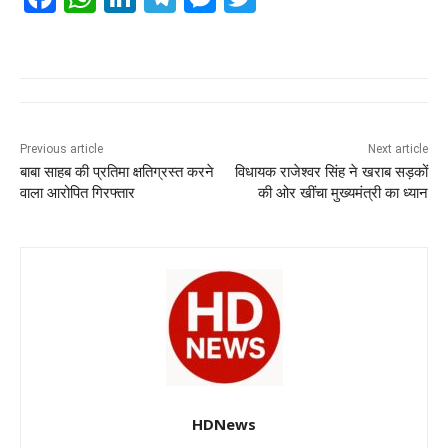
a
h
n
el
e
wi
c
at
k
e
ss
tt
e
s
e
gr
e
er
b
A
dI
a
n
o
p
n
m
g
Previous article
Next article
बाबा साहब की प्रतिमा क्षतिग्रस्त करने
विधायक राजेश्वर सिंह ने खराब सड़कों
o
p
er
वाला आरोपित गिरफ्तार
की ओर खींचा मुख्यमंत्री का ध्यान
k
HDNews