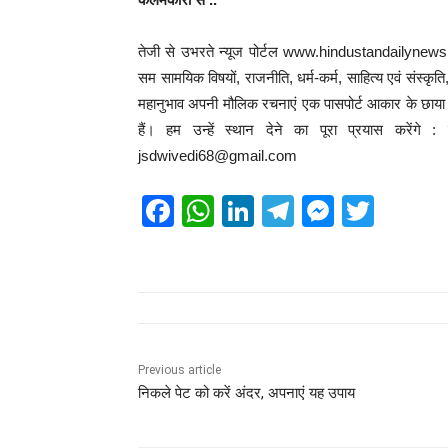
तेजी से उभरते न्यूज पोर्टल www.hindustandailynews.
सम सामयिक विषयों, राजनीति, धर्म-कर्म, साहित्य एवं संस्कृत
महानुभाव अपनी मौलिक रचनाएं एक पासपोर्ट आकार के छाया चि
हैं। हम उन्हें स्थान देने का पूरा प्रयास करेंग
jsdwivedi68@gmail.com
F
W
Li
T
M
T
a
h
n
el
e
wi
c
at
k
e
ss
tt
e
s
e
gr
e
er
b
A
dI
a
n
o
p
n
m
g
Previous article
निकले पेट को करें अंदर, अपनाएं यह उपाय
o
p
er
k