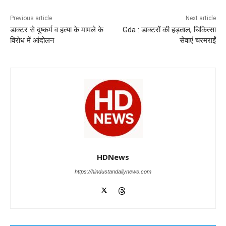
b
A
dI
a
n
o
p
n
m
g
Previous article
Next article
डाक्टर से दुष्कर्म व हत्या के मामले के
Gda : डाक्टरों की हड़ताल, चिकित्सा
o
p
er
विरोध में आंदोलन
सेवाएं चरमराईं
k
HDNews
https://hindustandailynews.com