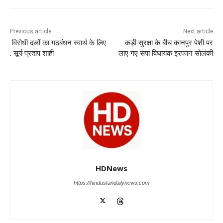
e
s
e
gr
e
er
b
A
dI
a
n
o
p
n
m
g
Previous article
Next article
विरोधी दलों का गठबंधन स्वार्थ के लिए
कड़ी सुरक्षा के बीच कानपुर पेशी पर
o
p
er
: सूर्य प्रताप शाही
लाए गए सपा विधायक इरफान सोलंकी
k
HDNews
https://hindustandailynews.com