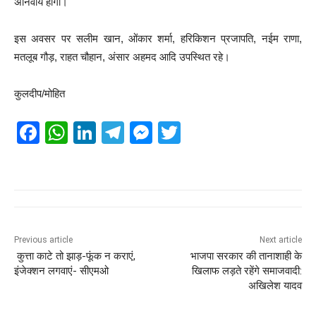
अनिवार्य होंगी।
इस अवसर पर सलीम खान, ओंकार शर्मा, हरिकिशन प्रजापति, नईम राणा,
मतलूब गौड़, राहत चौहान, अंसार अहमद आदि उपस्थित रहे।
कुलदीप/मोहित
F
W
Li
T
M
T
a
h
n
el
e
wi
c
at
k
e
ss
tt
e
s
e
gr
e
er
b
A
dI
a
n
o
p
n
m
g
Previous article
Next article
कुत्ता काटे तो झाड़-फूंक न कराएं,
भाजपा सरकार की तानाशाही के
o
p
er
इंजेक्शन लगवाएं- सीएमओ
खिलाफ लड़ते रहेंगे समाजवादी:
k
अखिलेश यादव