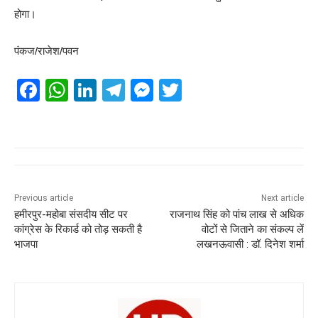
होगा।
पंकज/राजेश/पवन
F
W
Li
T
M
T
a
h
n
el
e
wi
c
at
k
e
ss
tt
e
s
e
gr
e
er
b
A
dI
a
n
o
p
n
m
g
Previous article
Next article
हमीरपुर-महोबा संसदीय सीट पर
राजनाथ सिंह को पांच लाख से अधिक
o
p
er
कांग्रेस के रिकार्ड को तोड़ सकती है
वोटों से जिताने का संकल्प लें
k
भाजपा
लखनऊवासी : डॉ. दिनेश शर्मा