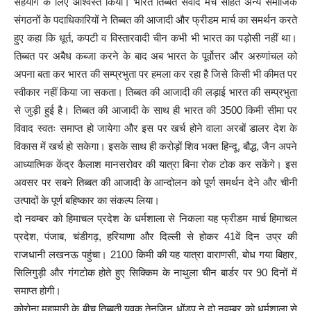
सहयोग के लिए आश्वस्त किया। भारत तिब्बत संवाद मंच सहित अन्य समाजिक
संगठनों के पदाधिकारियों ने तिब्बत की आजादी और फ्रीडम मार्च का समर्थन करते
हुए कहा कि धूर्त, कपटी व विस्तारवादी चीन कभी भी भारत का पड़ोसी नहीं था।
तिब्बत पर अबैध कब्जा करने के बाद अब भारत के पूर्वोत्तर और अरुणांचल को
अपना बता कर भारत की सम्प्रभुता पर हमला कर रहा है जिसे किसी भी कीमत पर
स्वीकार नहीं किया जा सकता। तिब्बत की आजादी की लड़ाई भारत की सम्प्रभुता
से जुड़ी हुई है। तिब्बत की आजादी के साथ ही भारत की 3500 किमी सीमा पर
विवाद स्वतः समाप्त हो जायेगा और इस पर खर्च होने वाला अरबों डालर देश के
विकास में खर्च हो सकेगा। इसके साथ ही करोड़ों शिव भक्त हिन्दू, बौद्ध, जैन अपने
आध्यात्मिक केंद्र कैलाश मानसरोवर की यात्रा बिना रोक टोक कर सकेंगे। इस
अवसर पर सबने तिब्बत की आजादी के आन्दोलन को पूर्ण समर्थन देने और चीनी
उत्पादों के पूर्ण बहिष्कार का संकल्प लिया।
दो नवम्बर को हिमाचल प्रदेश के धर्मशाला से निकला यह फ्रीडम मार्च हिमाचल
प्रदेश, पंजाब, चंडीगढ़, हरियाणा और दिल्ली से होकर 41वें दिन उप्र की
राजधानी लखनऊ पहुंचा। 2100 किमी की यह यात्रा वाराणसी, बोध गया बिहार,
सिलिगुड़ी और गंगटोक होते हुए सिक्किम के नाथुला चीन बार्डर पर 90 दिनों में
समाप्त होगी।
कोरोना महामारी के बीच तिब्बती युवक तेनजिन धोंडुप ने दो नवम्बर को धर्मशाला से