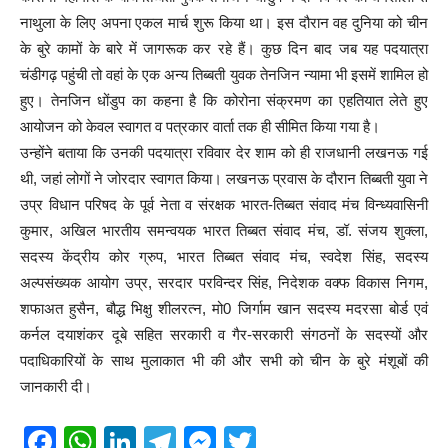
नाथुला के लिए अपना एकल मार्च शुरू किया था। इस दौरान वह दुनिया को चीन
के बुरे कामों के बारे में जागरूक कर रहे हैं। कुछ दिन बाद जब यह पदयात्रा
चंडीगढ़ पहुंची तो वहां के एक अन्य तिब्बती युवक तेनजिन न्यामा भी इसमें शामिल हो
हुए। तेनजिन धोंडुप का कहना है कि कोरोना संक्रमण का एहतियात लेते हुए
आयोजन को केवल स्वागत व पत्रकार वार्ता तक ही सीमित किया गया है।
उन्होंने बताया कि उनकी पदयात्रा रविवार देर शाम को ही राजधानी लखनऊ गई
थी, जहां लोगों ने जोरदार स्वागत किया। लखनऊ प्रवास के दौरान तिब्बती युवा ने
उप्र विधान परिषद के पूर्व नेता व संरक्षक भारत-तिब्बत संवाद मंच विन्ध्यवासिनी
कुमार, अखिल भारतीय समन्वयक भारत तिब्बत संवाद मंच, डॉ. संजय शुक्ला,
सदस्य केंद्रीय कोर ग्रुप, भारत तिब्बत संवाद मंच, स्वदेश सिंह, सदस्य
अल्पसंख्यक आयोग उप्र, सरदार परविन्दर सिंह, निदेशक वक्फ विकास निगम,
शफाअत हुसैन, बौद्ध भिक्षु शीलरत्न, मो0 जिर्गाम खान सदस्य मदरसा बोर्ड एवं
कर्नल दयाशंकर दूबे सहित सरकारी व गैर-सरकारी संगठनों के सदस्यों और
पदाधिकारियों के साथ मुलाकात भी की और सभी को चीन के बुरे मंशूबों की
जानकारी दी।
F
W
Li
T
M
T