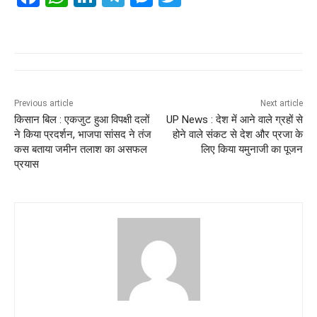
a
h
n
el
e
wi
c
at
k
e
ss
tt
e
s
e
gr
e
er
b
A
dI
a
n
o
p
n
m
g
Previous article
Next article
किसान बिल : एकजुट हुआ विपक्षी दलों
UP News : देश में आने वाले ग्रहों से
o
p
er
ने किया प्रदर्शन, भाजपा सांसद ने तंज
होने वाले संकट से देश और प्रजा के
k
कस बताया जमीन तलाश का असफल
लिए किया यमुनाजी का पूजन
प्रयास