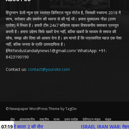
हिंदुस्तान डेली न्यूज एक स्वतंत्र डिजिटल न्यूज़ पोर्टल है, जिसकी स्थापना 2018 में
सत्य, सरोकार और समर्पण की भावना से की गई थी। हमारा मुख्यालय गोंडा (उत्तर
प्रदेश) में स्थित है। हमारी टीम 24x7 सक्रिय रहकर विश्वसनीय समाचार प्रस्तुत
करती है। हमारा उद्देश्य सिर्फ खबरें देना नहीं, बल्कि खबरों के माध्यम से समाज की
सोच, समझ और दिशा को आकार देना है। हम मानते हैं कि पत्रकारिता महज़ एक पेशा
नहीं, बल्कि जनता के प्रति उत्तरदायित्व है।
ईमेल:hindustandailynews1@gmail.com/ WhatsApp: +91-
8423190190
Contact us:
contact@yoursite.com
© Newspaper WordPress Theme by TagDiv
होम
अंतरराष्ट्रीय
राष्ट्रीय
राज्य
उत्तर प्रदेश
देवीपाटन मंडल
मंडल
व्यापार
खेल
अन्य
Contact Us
ी काल! 2 की मौत
07:19
ISRAEL IRAN WAR: तेहरान में विदे