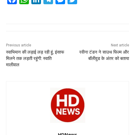
a
h
n
el
e
wi
c
at
k
e
ss
tt
e
s
e
gr
e
er
b
A
dI
a
n
o
p
n
m
g
Previous article
Next article
स्वाभिमान की लड़ाई लड़ रही हूं, इंसाफ
रवीना टंडन ने साउथ फिल्म और
o
p
er
मिलने तक लड़ती रहूंगी: स्वाति
बॉलीवुड के अंतर को बताया
k
मालीवाल
HDNews