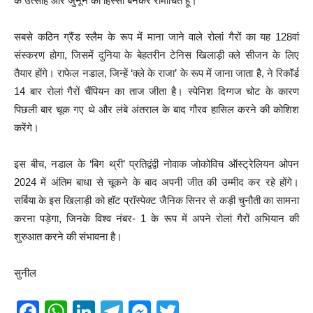
के उत्साह और जुनून का हिस्सा बनकर रोमांचित हूं।”
सबसे कठिन ग्रैंड स्लैम के रूप में माना जाने वाले रोलां गैरों का यह 128वां
संस्करण होगा, जिसमें दुनिया के बेहतरीन टेनिस खिलाड़ी क्ले सीजन के लिए
तैयार होंगे। राफेल नडाल, जिन्हें ‘क्ले के राजा’ के रूप में जाना जाता है, ने रिकॉर्ड
14 बार रोलां गैरों चैंपियन का ताज जीता है। स्पेनिश दिग्गज चोट के कारण
पिछली बार चूक गए थे और लंबे अंतराल के बाद गौरव हासिल करने की कोशिश
करेंगे।
इस बीच, नडाल के ‘बिग थ्री’ प्रतिद्वंद्वी नोवाक जोकोविच ऑस्ट्रेलियन ओपन
2024 में अंतिम बाधा से चूकने के बाद अपनी जीत की उम्मीद कर रहे होंगे।
सर्बिया के इस खिलाड़ी को हॉट प्रॉस्पेक्ट जैनिक सिनर से कड़ी चुनौती का सामना
करना पड़ेगा, जिनके विश्व नंबर- 1 के रूप में अपने रोलां गैरों अभियान की
शुरुआत करने की संभावना है।
सुनील
F
W
Li
T
M
T