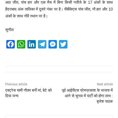
आठ जीत, पांच हार और एक मैच में बिना किसी नतीजे के 17 अंकों के साथ
हैदराबाद अंक तालिका में दूसरे नंबर पर है। पीबीकेएस पांच जीत, नौ हार और 10
अंकों के साथ नौवें स्थान पर है।
सुनील
F
W
Li
T
M
T
a
h
n
el
e
wi
c
at
k
e
ss
tt
e
s
e
gr
e
er
b
A
dI
a
n
o
p
n
m
g
Previous article
Next article
एक्ट्रेस यामी गौतम बनीं मां, बेटे को
पूर्व आईपीएस प्रेमप्रकाश के भाजपा में
o
p
er
दिया जन्म
आने से चुनाव में पार्टी को होगा लाभ :
k
बृजेश पाठक