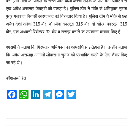
पर ग्राम मोढ़ा को जंगल के रास्ते जाने वाली कच्ची सड़क के पास बनी प्लाटिंग से
एक अवैध असलहा फैक्ट्री को पकड़ा है। पुलिस टीम ने मौके से अभियुक्त सूरज
पुत्र गजराज निवासी आस्फाबाद को गिरफ्तार किया है। पुलिस टीम ने मौके से छह
अवैध देशी तमंचा 315 बोर, दो जिंदा कारतूस 315 बोर, दो खोखा कारतूस 315
बोर, एक अधबनी रिवॉल्वर 32 बोर व शस्त्र बनाने के उपकरण बरामद किए हैं।
एएसपी ने बताया कि गिरफ्तार अभियक्त का आपराधिक इतिहास है। उन्होंने बताया
कि अवैध असलहा आगामी लोकसभा चुनाव को प्रभावित करने के लिए तैयार किए
जा रहे थे।
कौशल/मोहित
F
W
Li
T
M
T
a
h
n
el
e
wi
c
at
k
e
ss
tt
e
s
e
gr
e
er
b
A
dI
a
n