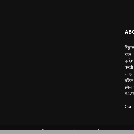
AB
हिंदुस
सत्य,
प्रदे
करती ह
समझ औ
बल्कि 
ईमेल
842
Cont
© Newspaper WordPress Theme by TagDiv