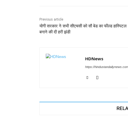
e
s
e
gr
e
er
b
A
dI
a
n
o
p
n
m
g
Previous article
योगी सरकार ने सभी सीएचसी को सौ बेड का फील्ड हास्पिटल
o
p
er
बनाने की दी हरी झंडी
k
HDNews
https://hindustandailynews.co
RELA