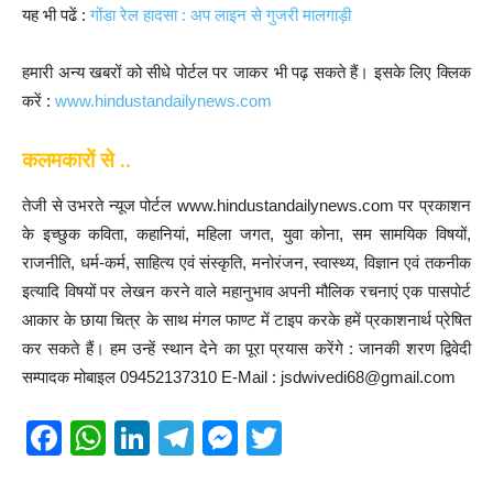
यह भी पढें :
गोंडा रेल हादसा : अप लाइन से गुजरी मालगाड़ी
हमारी अन्य खबरों को सीधे पोर्टल पर जाकर भी पढ़ सकते हैं। इसके लिए क्लिक
करें :
www.hindustandailynews.com
कलमकारों से ..
तेजी से उभरते न्यूज पोर्टल www.hindustandailynews.com पर प्रकाशन
के इच्छुक कविता, कहानियां, महिला जगत, युवा कोना, सम सामयिक विषयों,
राजनीति, धर्म-कर्म, साहित्य एवं संस्कृति, मनोरंजन, स्वास्थ्य, विज्ञान एवं तकनीक
इत्यादि विषयों पर लेखन करने वाले महानुभाव अपनी मौलिक रचनाएं एक पासपोर्ट
आकार के छाया चित्र के साथ मंगल फाण्ट में टाइप करके हमें प्रकाशनार्थ प्रेषित
कर सकते हैं। हम उन्हें स्थान देने का पूरा प्रयास करेंगे : जानकी शरण द्विवेदी
सम्पादक मोबाइल 09452137310 E-Mail : jsdwivedi68@gmail.com
F
W
Li
T
M
T
a
h
n
el
e
wi