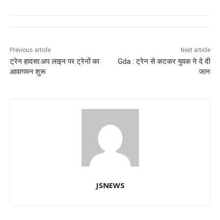
c
at
k
e
ss
tt
e
s
e
gr
e
er
b
A
dI
a
n
o
p
n
m
g
Previous article
Next article
ट्रेन हादसा:अप लाइन पर ट्रेनों का
Gda : ट्रेन से कटकर युवक ने दे दी
o
p
er
आवागमन शुरू
जान
k
JSNEWS