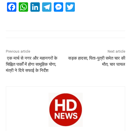
F
W
Li
T
M
T
a
h
n
el
e
wi
c
at
k
e
ss
tt
e
s
e
gr
e
er
b
A
dI
a
n
o
p
n
m
g
Previous article
Next article
एक मार्च से नगर और महानगरों के
सड़क हादसा, पिता-पुत्री समेत चार की
o
p
er
चिह्नित पार्कों में होगा सामूहिक योगा,
मौत, चार घायल
k
मंत्री ने दिये सफाई के निर्देश