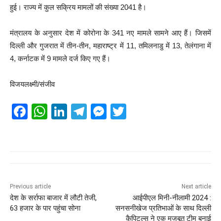
हुई। राज्य में कुल सक्रिय मामलों की संख्या 2041 है।
मंत्रालय के अनुसार देश में कोरोना के 341 नए मामले सामने आए हैं। जिसमें
दिल्ली और गुजरात में तीन-तीन, महाराष्ट्र में 11, तमिलनाडु में 13, तेलंगाना में
4, कर्नाटक में 9 मामले दर्ज किए गए हैं।
विजयलक्ष्मी/संजीव
F
W
Li
T
M
T
a
h
n
el
e
wi
c
at
k
e
ss
tt
e
s
e
gr
e
er
b
A
dI
a
n
o
p
n
m
g
Previous article
Next article
देश के सर्राफा बाजार में लौटी तेजी,
आईपीएल मिनी-नीलामी 2024 :
o
p
er
63 हजार के पार पहुंचा सोना
सनसनीखेज प्रतिभाओं के साथ दिल्ली
कैपिटल्स ने एक मजबूत टीम बनाई