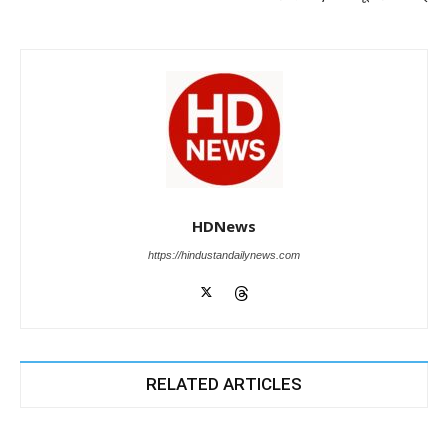
k
HDNews
https://hindustandailynews.com
RELATED ARTICLES