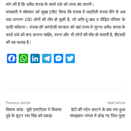
मांग की है कि अवैध शराब के काले धंधे को जल्द बंद करायें।
मायावती ने सोमवार को सुबह ट्वीट किया कि पंजाब में जहरीली शराब पीने से अब
तक लगभग 100 लोगों की मौत हो चुकी है, जो अति-दुःखद व पीड़ित परिवार के
प्रति संवेदना। पंजाब की कांग्रेसी सरकार को वहां राज्य में तुरन्त अवैध शराब के
काले धंधे को बन्द कराना चाहिए, वरना और भी लोगों की मौत हो सकती है, बीएसपी
की यह सलाह है।
F
W
Li
T
M
T
a
h
n
el
e
wi
c
at
k
e
ss
tt
e
s
e
gr
e
er
b
A
dI
a
n
o
p
n
m
g
Previous article
Next article
विकरू कांड : यूपी एसटीएफ ने विकास
बेटी की गर्दन काटने के बाद मरा हुआ
o
p
er
दुबे के शूटर राम​ सिंह को पकड़ा
समझकर जंगल में छोड़ गए पिता-पुत्र
k