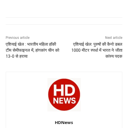
a
h
n
el
e
wi
c
at
k
e
ss
tt
e
s
e
gr
e
er
b
A
dI
a
n
o
p
n
m
g
Previous article
Next article
एशियाई खेल : भारतीय महिला हॉकी
एशियाई खेल: पुरुषों की कैनो डबल
o
p
er
टीम सेमीफाइनल में, हांगकांग चीन को
1000 मीटर स्पर्धा में भारत ने जीता
k
13-0 से हराया
कांस्य पदक
HDNews