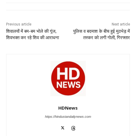
e
s
e
gr
e
er
b
A
dI
a
n
o
p
n
m
g
Previous article
Next article
शिवालयों में बम-बम भोले की गूंज,
पुलिस व बदमाश के बीच हुई मुठभेड़ में
o
p
er
शिवभक्त कर रहे शिव की आराधना
तस्कर को लगी गोली, गिरफ्तार
k
HDNews
https://hindustandailynews.com