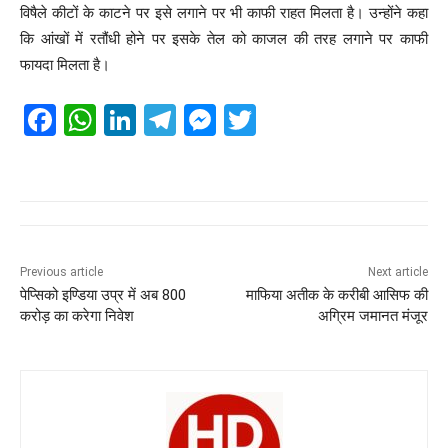
विषैले कीटों के काटने पर इसे लगाने पर भी काफी राहत मिलता है। उन्होंने कहा
कि आंखों में रतौंधी होने पर इसके तेल को काजल की तरह लगाने पर काफी
फायदा मिलता है।
F
W
Li
T
M
T
a
h
n
el
e
wi
c
at
k
e
ss
tt
e
s
e
gr
e
er
b
A
dI
a
n
o
p
n
m
g
Previous article
Next article
पेप्सिको इण्डिया उप्र में अब 800
माफिया अतीक के करीबी आसिफ की
o
p
er
करोड़ का करेगा निवेश
अग्रिम जमानत मंजूर
k