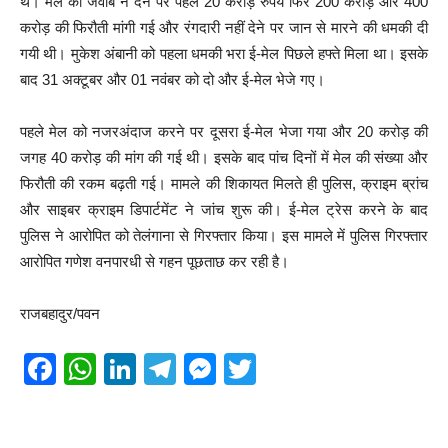
थे। मेल का जवाब न देने पर पहले 20 करोड़ रुपये फिर 200 करोड़ और 400
करोड़ की फिरौती मांगी गई और रंगदारी नहीं देने पर जान से मारने की धमकी दी
गयी थी। मुकेश अंबानी को पहला धमकी भरा ई-मेल पिछले हफ्ते मिला था। इसके
बाद 31 अक्टूबर और 01 नवंबर को दो और ई-मेल भेजे गए।
पहले मेल को नजरअंदाज करने पर दूसरा ई-मेल भेजा गया और 20 करोड़ की
जगह 40 करोड़ की मांग की गई थी। इसके बाद पांच दिनों में मेल की संख्या और
फिरौती की रकम बढ़ती गई। मामले की शिकायत मिलते ही पुलिस, क्राइम ब्रांच
और साइबर क्राइम डिपार्टमेंट ने जांच शुरू की। ई-मेल ट्रेस करने के बाद
पुलिस ने आरोपित को तेलंगाना से गिरफ्तार किया। इस मामले में पुलिस गिरफ्तार
आरोपित गणेश वनपारधी से गहन पूछताछ कर रही है।
राजबहादुर/पवन
F
W
Li
T
M
T
a
h
n
el
e
wi
c
at
k
e
ss
tt