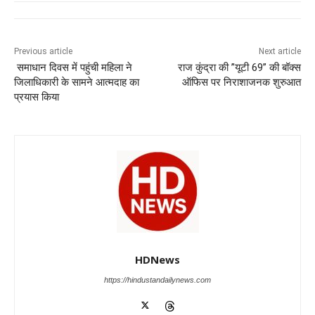
e
s
e
gr
e
er
b
A
dI
a
n
o
p
n
m
g
Previous article
Next article
समाधान दिवस में पहुंची महिला ने
राज कुंद्रा की ”यूटी 69” की बॉक्स
o
p
er
जिलाधिकारी के सामने आत्मदाह का
ऑफिस पर निराशाजनक शुरुआत
k
प्रयास किया
HDNews
https://hindustandailynews.com