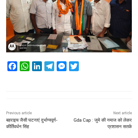
F
W
Li
T
M
T
a
h
n
el
e
wi
c
at
k
e
ss
tt
e
s
e
gr
e
er
b
A
dI
a
n
o
p
n
m
g
Previous article
Next article
बहराइच जैसी घटनाएं दुर्भाग्यपूर्ण-
Gda Cap : जुमे की नमाज को लेकर
o
p
er
कीर्तिवर्धन सिंह
प्रशासन सतर्क
k