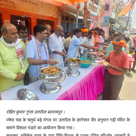
रोहित कुमार गुप्ता
उतरौला बलरामपुर।
ज्येष्ठ माह के चतुर्थ बड़े मंगल पर उतरौला के ज्ञानेश्वर वीर हनुमान गढ़ी मंदिर के
सामने विशाल भंडारे का आयोजन किया गया।
सभासद अभिषेक गुप्ता के द्वारा विधि-विधान से पूजन पंडित हरिओम अवस्थी ने