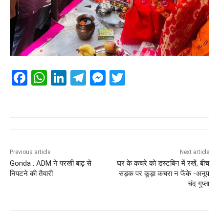
F
W
Li
T
M
T
a
h
n
el
e
wi
c
at
k
e
ss
tt
e
s
e
gr
e
er
b
A
dI
a
n
o
p
n
m
g
Previous article
Next article
Gonda : ADM ने परखी बाढ़ से
घर के कचरे को डस्टबिन में रखें, बीच
o
p
er
निपटने की तैयारी
सड़क पर कूड़ा कचरा न फेंके -अनूप
k
चंद गुप्ता