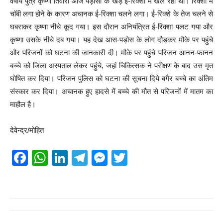
वर्षीय पुत्र कृष्णा तिवारी आज पड़ोसी के खड़े ई-रिक्शा में खेल रहा था। रिक्शा में
चाॅबी लगा होने के कारण अचानक ई-रिक्शा चलने लगा। ई-रिक्शे के तेज चलने से
घबराकर कृष्णा नीचे कूद गया। इस दौरान अनियंत्रित ई-रिक्शा पलट गया और
कृष्णा उसके नीचे दब गया। यह देख आस-पड़ोस के लोग दौड़कर मौके पर पहुंचे
और परिजनों को घटना की जानकारी दी। मौके पर पहुंचे परिजन आनन-फानन
बच्चे को जिला अस्पताल लेकर पहुंचे, जहां चिकित्सक ने परीक्षण के बाद उस मृत
घोषित कर दिया। परिजन पुलिस को घटना की सूचना दिये बगैर बच्चे का अंतिम
संस्कार कर दिया। अचानक हुए हादसे में बच्चे की मौत से परिजनों में मातम का
माहौल है।
देवेन्द्र/मोहित
F
W
Li
T
M
T
a
h
n
el
e
wi
c
at
k
e
ss
tt
e
s
e
gr
e
er
b
A
dI
a
n