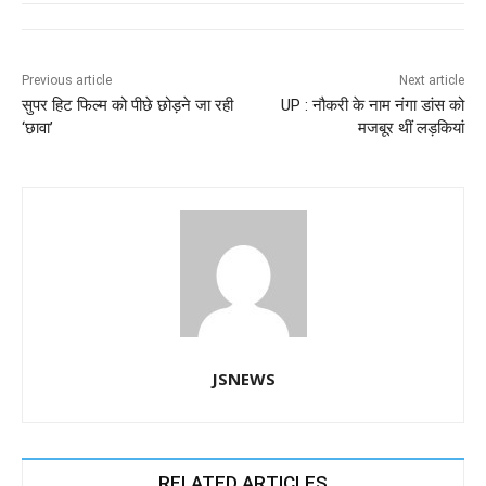
e
s
e
gr
e
er
b
A
dI
a
n
o
p
n
m
g
Previous article
Next article
सुपर हिट फिल्म को पीछे छोड़ने जा रही
UP : नौकरी के नाम नंगा डांस को
o
p
er
‘छावा’
मजबूर थीं लड़कियां
k
JSNEWS
RELATED ARTICLES