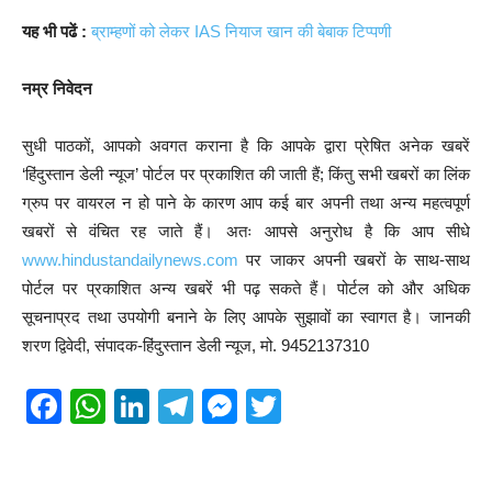
यह भी पढें :
ब्राम्हणों को लेकर IAS नियाज खान की बेबाक टिप्पणी
नम्र निवेदन
सुधी पाठकों, आपको अवगत कराना है कि आपके द्वारा प्रेषित अनेक खबरें
‘हिंदुस्तान डेली न्यूज’ पोर्टल पर प्रकाशित की जाती हैं; किंतु सभी खबरों का लिंक
ग्रुप पर वायरल न हो पाने के कारण आप कई बार अपनी तथा अन्य महत्वपूर्ण
खबरों से वंचित रह जाते हैं। अतः आपसे अनुरोध है कि आप सीधे
www.hindustandailynews.com
पर जाकर अपनी खबरों के साथ-साथ
पोर्टल पर प्रकाशित अन्य खबरें भी पढ़ सकते हैं। पोर्टल को और अधिक
सूचनाप्रद तथा उपयोगी बनाने के लिए आपके सुझावों का स्वागत है। जानकी
शरण द्विवेदी, संपादक-हिंदुस्तान डेली न्यूज, मो. 9452137310
F
W
Li
T
M
T
a
h
n
el
e
wi
c
at
k
e
ss
tt