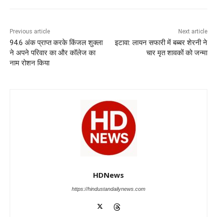
e
s
e
gr
e
er
b
A
dI
a
n
o
p
n
m
g
Previous article
Next article
94.6 अंक प्राप्त करके किंजल शुक्ला
इटावा: लायन सफारी में बब्बर शेरनी ने
o
p
er
ने अपने परिवार का और कॉलेज का
चार मृत शावकों को जन्मा
k
नाम रोशन किया
HDNews
https://hindustandailynews.com