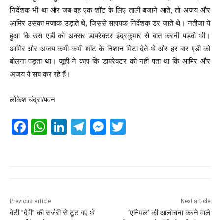
निर्देशक भी था और जब वह एक शॉट के लिए ताली बजाने आते, तो अजय और
आमिर उसका मजाक उड़ाते थे, जिससे सहायक निर्देशक डर जाते थे। नतीजा ये
हुआ कि उस एडी को अक्सर डायरेक्टर इंद्रकुमार से बात करनी पड़ती थी।
आमिर और अजय कभी-कभी शॉट के निशान मिटा देते थे और हर बार एडी को
बोलना पड़ता था। जूही ने कहा कि डायरेक्टर को नहीं पता था कि आमिर और
अजय ये सब कर रहे हैं।
लोकेश चंद्रा/पवन
F
W
Li
T
M
T
a
h
n
el
e
wi
c
at
k
e
ss
tt
e
s
e
gr
e
er
b
A
dI
a
n
o
p
n
m
g
Previous article
Next article
बेटी ”देवी” की सर्जरी से टूट गए थे
‘एनिमल’ की आलोचना करने वाले