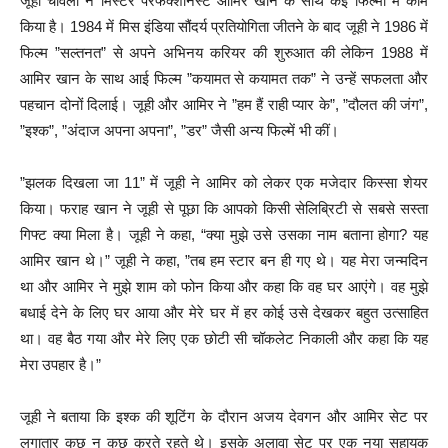
जूही चावला ने मिस्टर परफेक्शनिस्ट आमिर खान के साथ कई फिल्मों में काम
किया है। 1984 में मिस इंडिया सौंदर्य प्रतियोगिता जीतने के बाद जूही ने 1986 में
फिल्म ”सल्तनत” से अपने अभिनय करियर की शुरुआत की लेकिन 1988 में
आमिर खान के साथ आई फिल्म ”कयामत से कयामत तक” ने उन्हें सफलता और
पहचान दोनों दिलाई। जूही और आमिर ने ”हम हैं राही प्यार के”, ”दौलत की जंग”,
”इश्क”, ”अंदाज अपना अपना”, ”डर” जैसी अन्य फिल्में भी कीं।
”झलक दिखला जा 11” में जूही ने आमिर को लेकर एक मजेदार किस्सा शेयर
किया। फराह खान ने जूही से पूछा कि आपको किसी सेलिब्रिटी से सबसे सस्ता
गिफ्ट क्या मिला है। जूही ने कहा, “क्या मुझे उसे उसका नाम बताना होगा? यह
आमिर खान थे।” जूही ने कहा, ”तब हम स्टार बन ही गए थे। यह मेरा जन्मदिन
था और आमिर ने मुझे शाम को फोन किया और कहा कि वह घर आएंगे। वह मुझे
बधाई देने के लिए घर आया और मेरे घर में हर कोई उसे देखकर बहुत उत्साहित
था। वह बैठ गया और मेरे लिए एक छोटी सी चॉकलेट निकाली और कहा कि यह
मेरा उपहार है।”
जूही ने बताया कि इश्क की शूटिंग के दौरान अजय देवगन और आमिर सेट पर
लगातार कुछ न कुछ करते रहते थे। इसके अलावा सेट पर एक नया सहायक