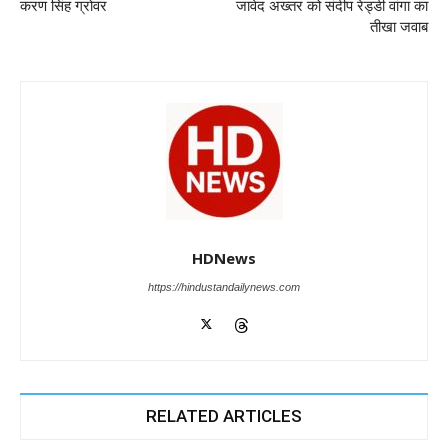
o
p
er
करण सिंह ग्रोवर
जावेद अख्तर को संदीप रेड्डी वांगा का
k
तीखा जवाब
HDNews
https://hindustandailynews.com
RELATED ARTICLES