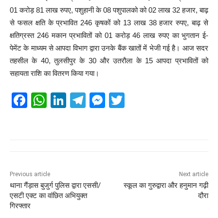
01 करोड़ 81 लाख रुपए, पशुहानी के 08 पशुपालको को 02 लाख 32 हजार, बाढ़
से फसल क्षति के प्रभावित 246 कृषकों को 13 लाख 38 हजार रुपए, बाढ़ से
क्षतिग्रस्त 246 मकान प्रभावितों को 01 करोड़ 46 लाख रुपए का भुगतान ई-
पेमेंट के माध्यम से आपदा विभाग द्वारा उनके बैंक खातों में भेजी गई है। आज सदर
तहसील के 40, तुलसीपुर के 30 और उतरौला के 15 आपदा प्रभावितों को
सहायता राशि का वितरण किया गया।
F
W
Li
T
M
T
a
h
n
el
e
wi
c
at
k
e
ss
tt
e
s
e
gr
e
er
b
A
dI
a
n
o
p
n
m
g
Previous article
Next article
थाना गैंड़ास बुजुर्ग पुलिस द्वारा एससी/
स्कूल का गुरुद्वारा और हनुमान गढ़ी
o
p
er
एसटी एक्ट का वांछित अभियुक्त
दौरा
k
गिरफ्तार