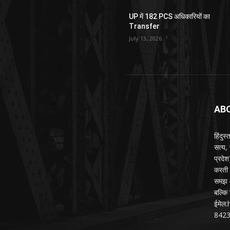
UP में 182 PCS अधिकारियों का
Transfer
July 13, 2026
AB
हिंदुस
सत्य,
प्रदे
करती ह
समझ औ
बल्कि 
ईमेल
842