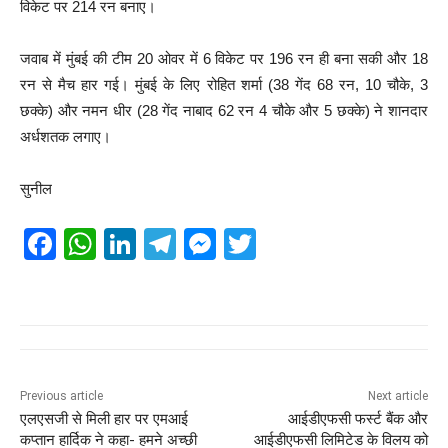
विकेट पर 214 रन बनाए।
जवाब में मुंबई की टीम 20 ओवर में 6 विकेट पर 196 रन ही बना सकी और 18
रन से मैच हार गई। मुंबई के लिए रोहित शर्मा (38 गेंद 68 रन, 10 चौके, 3
छक्के) और नमन धीर (28 गेंद नाबाद 62 रन 4 चौके और 5 छक्के) ने शानदार
अर्धशतक लगाए।
सुनील
F
W
Li
T
M
T
a
h
n
el
e
wi
c
at
k
e
ss
tt
e
s
e
gr
e
er
b
A
dI
a
n
o
p
n
m
g
Previous article
Next article
एलएसजी से मिली हार पर एमआई
आईडीएफसी फर्स्ट बैंक और
o
p
er
कप्तान हार्दिक ने कहा- हमने अच्छी
आईडीएफसी लिमिटेड के विलय को