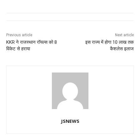
c
at
k
e
ss
tt
e
s
e
gr
e
er
b
A
dI
a
n
o
p
n
m
g
Previous article
Next article
KKR ने राजस्थान रॉयल्स को 8
इस राज्य में होगा 10 लाख तक
o
p
er
विकेट से हराया
कैशलेस इलाज
k
JSNEWS