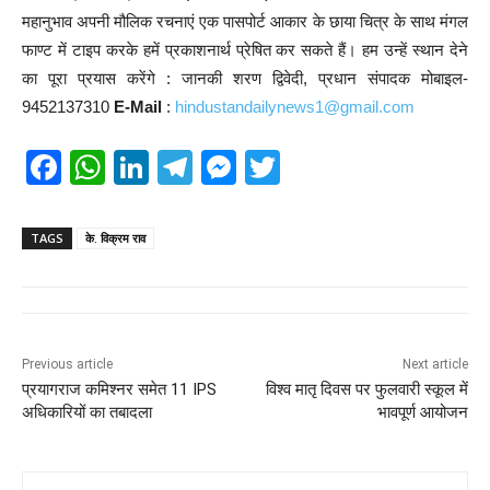
महानुभाव अपनी मौलिक रचनाएं एक पासपोर्ट आकार के छाया चित्र के साथ मंगल
फाण्ट में टाइप करके हमें प्रकाशनार्थ प्रेषित कर सकते हैं। हम उन्हें स्थान देने
का पूरा प्रयास करेंगे : जानकी शरण द्विवेदी, प्रधान संपादक मोबाइल-
9452137310
E-Mail
:
hindustandailynews1@gmail.com
F
W
Li
T
M
T
a
h
n
el
e
wi
c
at
k
e
ss
tt
TAGS
के. विक्रम राव
e
s
e
gr
e
er
b
A
dI
a
n
o
p
n
m
g
Previous article
Next article
o
p
er
प्रयागराज कमिश्नर समेत 11 IPS
विश्व मातृ दिवस पर फुलवारी स्कूल में
k
अधिकारियों का तबादला
भावपूर्ण आयोजन